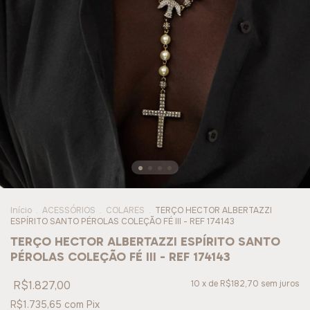
Início
.
ACESSÓRIOS
.
COLARES
.
TERÇO HECTOR ALBERTAZZI
ESPÍRITO SANTO PÉROLAS COLEÇÃO FÉ III - REF 174143
TERÇO HECTOR ALBERTAZZI ESPÍRITO SANTO
PÉROLAS COLEÇÃO FÉ III - REF 174143
R$1.827,00
10
x de
R$182,70
sem juros
R$1.735,65
com
Pix