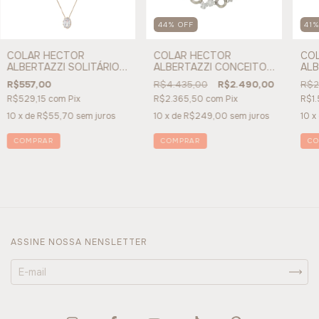
44
%
OFF
41
COLAR HECTOR
COLAR HECTOR
CO
ALBERTAZZI SOLITÁRIO
ALBERTAZZI CONCEITO
ALB
OVAL CLASSICS - REF
MAR -REF 178933
REF
R$557,00
R$4.435,00
R$2.490,00
R$2
171266
R$529,15
com
Pix
R$2.365,50
com
Pix
R$1.
10
x de
R$55,70
sem juros
10
x de
R$249,00
sem juros
10
x
COMPRAR
ASSINE NOSSA NENSLETTER