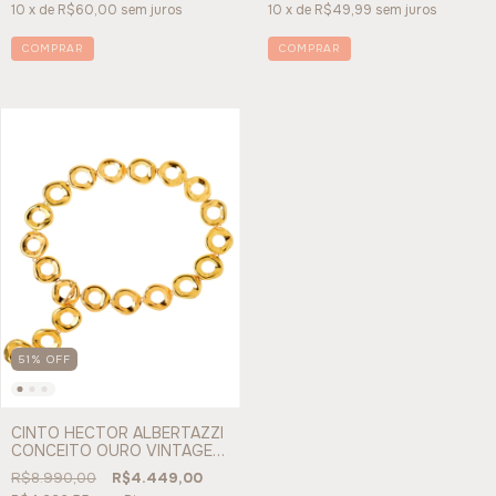
10
x de
R$60,00
sem juros
10
x de
R$49,99
sem juros
51
%
OFF
CINTO HECTOR ALBERTAZZI
CONCEITO OURO VINTAGE -
REF 162495
R$8.990,00
R$4.449,00