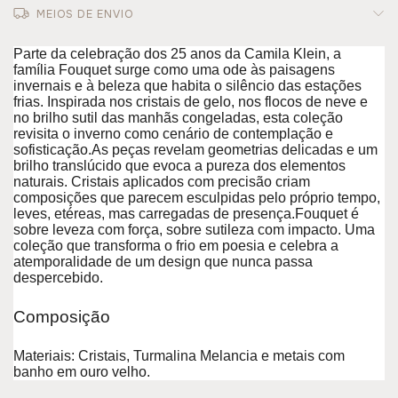
MEIOS DE ENVIO
Parte da celebração dos 25 anos da Camila Klein, a
família Fouquet surge como uma ode às paisagens
invernais e à beleza que habita o silêncio das estações
frias. Inspirada nos cristais de gelo, nos flocos de neve e
no brilho sutil das manhãs congeladas, esta coleção
revisita o inverno como cenário de contemplação e
sofisticação.As peças revelam geometrias delicadas e um
brilho translúcido que evoca a pureza dos elementos
naturais. Cristais aplicados com precisão criam
composições que parecem esculpidas pelo próprio tempo,
leves, etéreas, mas carregadas de presença.Fouquet é
sobre leveza com força, sobre sutileza com impacto. Uma
coleção que transforma o frio em poesia e celebra a
atemporalidade de um design que nunca passa
despercebido.
Composição
Materiais: Cristais, Turmalina Melancia e metais com
banho em ouro velho.