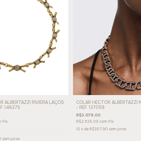
 ALBERTAZZI RIVIERA LAÇOS
COLAR HECTOR ALBERTAZZI M
F 146375
- REF 137059
R$3.079,00
m
Pix
R$2.925,05
com
Pix
10
x de
R$307,90
sem juros
0
sem juros