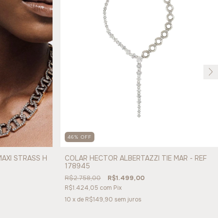
46
%
OFF
AXI STRASS H
COLAR HECTOR ALBERTAZZI TIE MAR - REF
178945
R$2.758,00
R$1.499,00
R$1.424,05
com
Pix
10
x de
R$149,90
sem juros