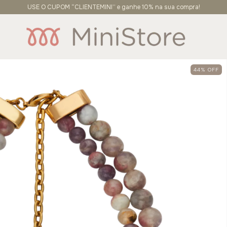
USE O CUPOM “CLIENTEMINI” e ganhe 10% na sua compra!
44
%
OFF