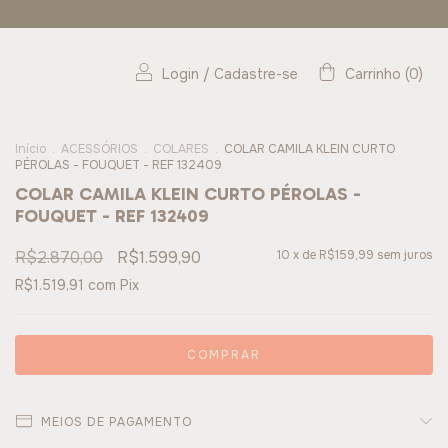
Login
/
Cadastre-se
Carrinho
(
0
)
Início
.
ACESSÓRIOS
.
COLARES
.
COLAR CAMILA KLEIN CURTO
PÉROLAS - FOUQUET - REF 132409
COLAR CAMILA KLEIN CURTO PÉROLAS -
FOUQUET - REF 132409
R$2.870,00
R$1.599,90
10
x de
R$159,99
sem juros
R$1.519,91
com
Pix
MEIOS DE PAGAMENTO