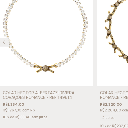
COLAR HECTOR ALBERTAZZI RIVIERA
COLAR HECTOR
CORAÇÕES ROMANCE - REF 149614
ROMANCE - RE
R$1.334,00
R$2.320,00
R$1.267,30
com
Pix
R$2.204,00
co
10
x de
R$133,40
sem juros
2 cores
10
x de
R$232,0