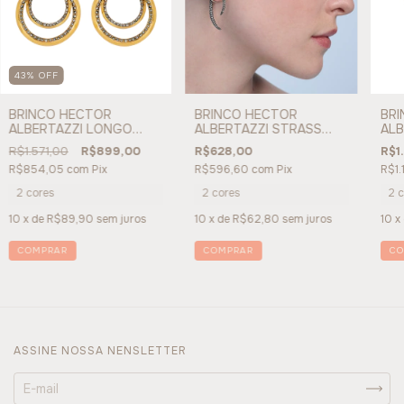
43
%
OFF
BRINCO HECTOR
BRINCO HECTOR
BRI
ALBERTAZZI LONGO
ALBERTAZZI STRASS
ALB
SIRIUS - REF 178987
SLIM REENCONTRO - REF
REF
R$1.571,00
R$899,00
R$628,00
R$1
133173
R$854,05
com
Pix
R$596,60
com
Pix
R$1.
2 cores
2 cores
2 c
10
x de
R$89,90
sem juros
10
x de
R$62,80
sem juros
10
x
COMPRAR
COMPRAR
CO
ASSINE NOSSA NENSLETTER