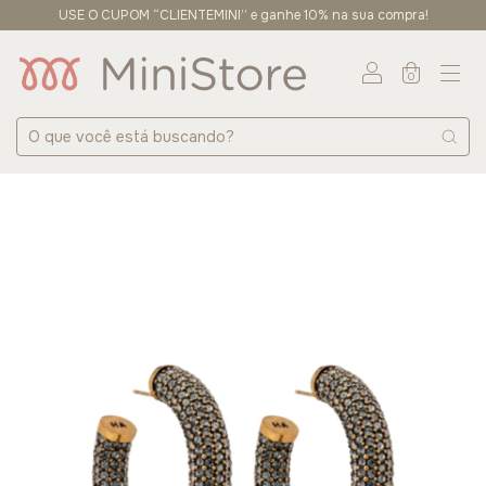
USE O CUPOM “CLIENTEMINI” e ganhe 10% na sua compra!
0