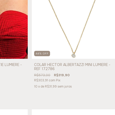
44
%
OFF
E LUMIERE -
COLAR HECTOR ALBERTAZZI MINI LUMIERE -
REF 172786
R$573,00
R$319,90
R$303,91
com
Pix
10
x de
R$31,99
sem juros