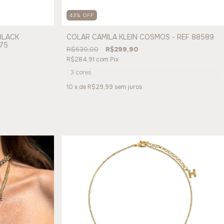
43
%
OFF
BLACK
COLAR CAMILA KLEIN COSMOS - REF 88589
75
R$530,00
R$299,90
R$284,91
com
Pix
3 cores
10
x de
R$29,99
sem juros