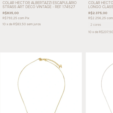
COLAR HECTOR ALBERTAZZI ESCAPULÁRIO
COLAR HECTOR
STRASS ART DÉCO VINTAGE - REF 174527
LONGO CLASSI
R$835,00
R$2.375,00
R$793,25
com
Pix
R$2.256,25
com
10
x de
R$83,50
sem juros
2 cores
10
x de
R$237,5