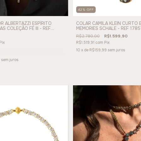
42
%
OFF
 ALBERTAZZI ESPÍRITO
COLAR CAMILA KLEIN CURTO 
S COLEÇÃO FÉ III - REF
MEMORIES SCHALE - REF 1785
R$2.780,00
R$1.599,90
Pix
R$1.519,91
com
Pix
10
x de
R$159,99
sem juros
sem juros