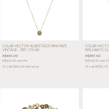
COLAR HECTOR ALBERTAZZI MINI PAVÊ
COLAR HECTO
VINTAGE - REF 175146
BRILHANTE CL
R$633,00
R$557,00
R$601,35
com
Pix
R$529,15
com
Pi
10
x de
R$63,30
sem juros
10
x de
R$55,70