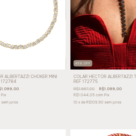
45
%
OFF
COLAR HECTOR ALBERTAZZI TI
 ALBERTAZZI CHOKER MINI
REF 172775
F 172784
R$1.987,00
R$1.099,00
$1.099,00
R$1.044,05
com
Pix
Pix
10
x de
R$109,90
sem juros
0
sem juros