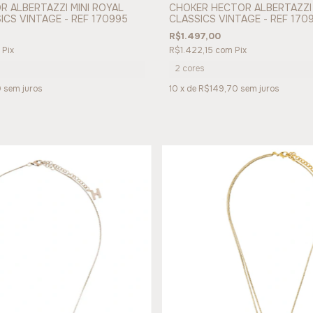
 ALBERTAZZI MINI ROYAL
CHOKER HECTOR ALBERTAZZI 
CS VINTAGE - REF 170995
CLASSICS VINTAGE - REF 170
R$1.497,00
Pix
R$1.422,15
com
Pix
2 cores
0
sem juros
10
x de
R$149,70
sem juros