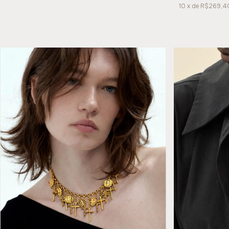
10
x de
R$269,4