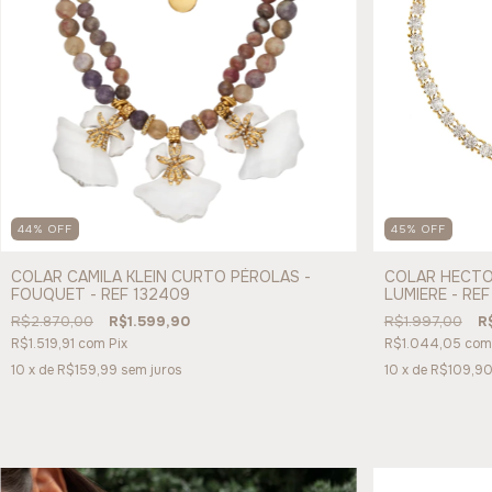
44
%
OFF
45
%
OFF
COLAR CAMILA KLEIN CURTO PÉROLAS -
COLAR HECTOR
FOUQUET - REF 132409
LUMIERE - RE
R$2.870,00
R$1.599,90
R$1.997,00
R
R$1.519,91
com
Pix
R$1.044,05
com
10
x de
R$159,99
sem juros
10
x de
R$109,9