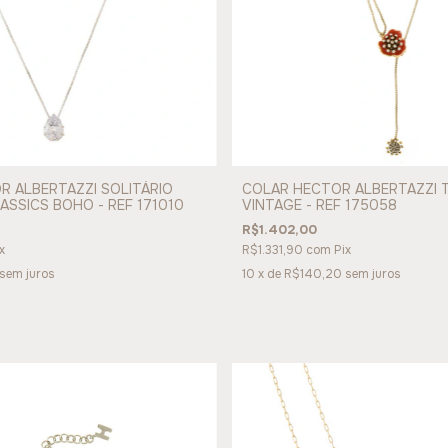
R ALBERTAZZI SOLITÁRIO
COLAR HECTOR ALBERTAZZI T
ASSICS BOHO - REF 171010
VINTAGE - REF 175058
R$1.402,00
x
R$1.331,90
com
Pix
sem juros
10
x de
R$140,20
sem juros