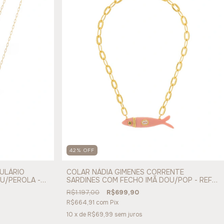
42
%
OFF
ULÁRIO
COLAR NÁDIA GIMENES CORRENTE
OU/PEROLA -
SARDINES COM FECHO IMÃ DOU/POP - REF
171112
R$1.197,00
R$699,90
R$664,91
com
Pix
10
x de
R$69,99
sem juros