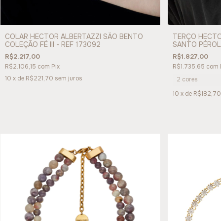
COLAR HECTOR ALBERTAZZI SÃO BENTO
TERÇO HECTOR
COLEÇÃO FÉ III - REF 173092
SANTO PÉROLA
174143
R$2.217,00
R$1.827,00
R$2.106,15
com
Pix
R$1.735,65
com
10
x de
R$221,70
sem juros
2 cores
10
x de
R$182,70