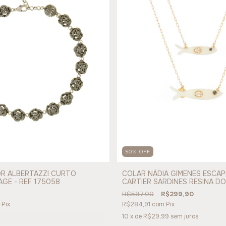
50
%
OFF
R ALBERTAZZI CURTO
COLAR NÁDIA GIMENES ESCAP
AGE - REF 175058
CARTIER SARDINES RESINA D
REF 171275
R$597,00
R$299,90
Pix
R$284,91
com
Pix
10
x de
R$29,99
sem juros