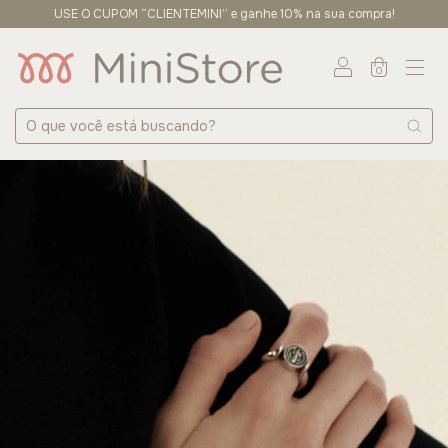
USE O CUPOM “CLIENTEMINI” e ganhe 10% na sua compra!
0