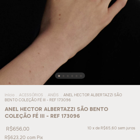
Início
.
ACESSÓRIOS
.
ANÉIS
.
ANEL HECTOR ALBERTAZZI SÃO
BENTO COLEÇÃO FÉ III - REF 173096
ANEL HECTOR ALBERTAZZI SÃO BENTO
COLEÇÃO FÉ III - REF 173096
R$656,00
10
x de
R$65,60
sem juros
R$623,20
com
Pix