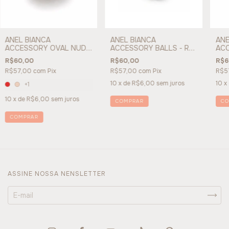
ANEL BIANCA
ANE
ANEL BIANCA
ACCESSORY OVAL NUDE
ACC
ACCESSORY BALLS - REF
- REF 177071
- R
177071
R$60,00
R$6
R$60,00
R$57,00
com
Pix
R$5
R$57,00
com
Pix
10
x
10
x de
R$6,00
sem juros
+1
10
x de
R$6,00
sem juros
CO
COMPRAR
COMPRAR
ASSINE NOSSA NENSLETTER