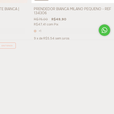
E BIANCA |
PRENDEDOR BIANCA MILANO PEQUENO - REF
134306
R$75,00
R$49,90
R$47,41
com
Pix
+1
9
x de
R$5,54
sem juros
ENTENDI