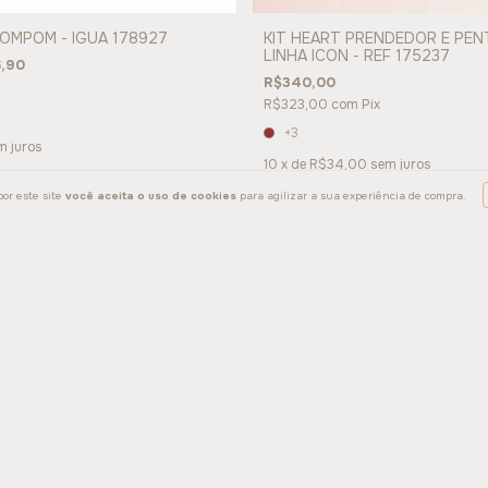
OMPOM - IGUA 178927
KIT HEART PRENDEDOR E PENT
LINHA ICON - REF 175237
6,90
R$340,00
R$323,00
com
Pix
+3
m juros
10
x de
R$34,00
sem juros
or este site
você aceita o uso de cookies
para agilizar a sua experiência de compra.