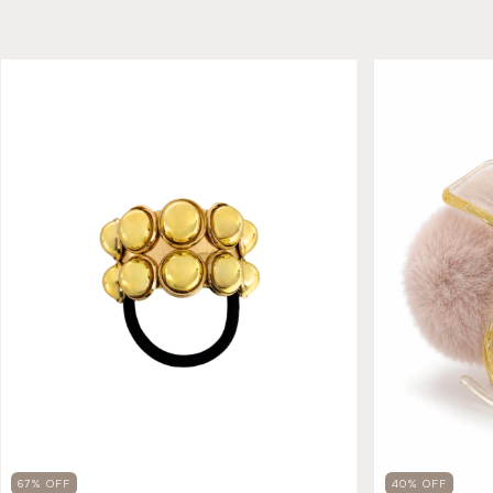
40
%
OFF
67
%
OFF