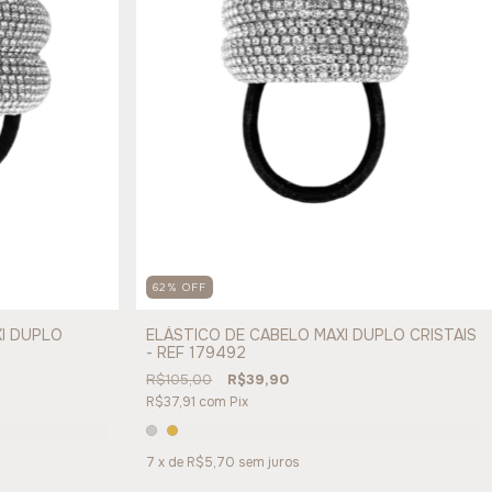
62
%
OFF
XI DUPLO
ELÁSTICO DE CABELO MAXI DUPLO CRISTAIS
- REF 179492
R$105,00
R$39,90
R$37,91
com
Pix
7
x de
R$5,70
sem juros