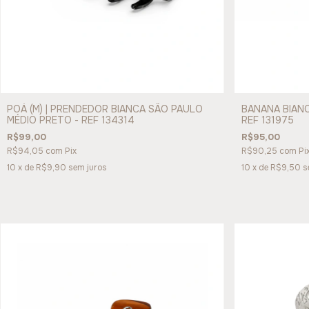
POÁ (M) | PRENDEDOR BIANCA SÃO PAULO
BANANA BIANC
MÉDIO PRETO - REF 134314
REF 131975
R$99,00
R$95,00
R$94,05
com
Pix
R$90,25
com
Pi
10
x de
R$9,90
sem juros
10
x de
R$9,50
s