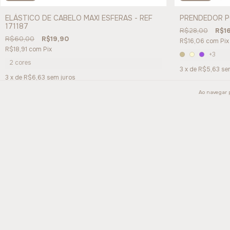
PRENDEDOR P
ELÁSTICO DE CABELO MAXI ESFERAS - REF
171187
R$28,00
R$1
R$60,00
R$19,90
R$16,06
com
Pix
R$18,91
com
Pix
+3
2 cores
3
x de
R$5,63
se
3
x de
R$6,63
sem juros
Ao navegar p