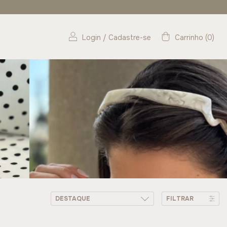
Login
/
Cadastre-se
Carrinho
(
0
)
FILTRAR