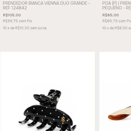
PRENDEDOR BIANCA VIENNA DUO GRANDE -
POÁ (P) | PR
REF 124842
PEQUENO - RE
R$105,00
R$85,00
R$99,75
com
Pix
R$80,75
com
Pi
10
x de
R$10,50
sem juros
10
x de
R$8,50
s