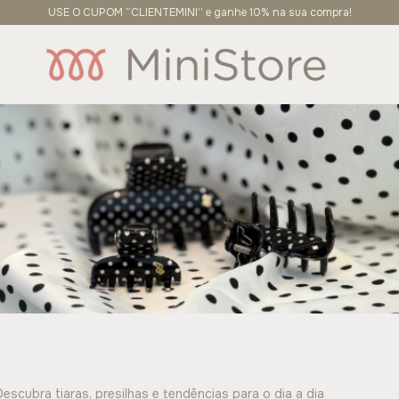
USE O CUPOM “CLIENTEMINI” e ganhe 10% na sua compra!
escubra tiaras, presilhas e tendências para o dia a dia