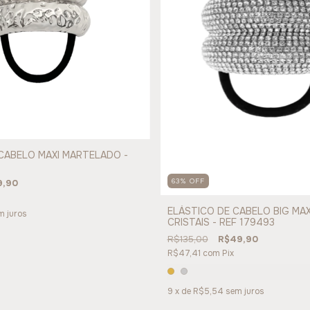
CABELO MAXI MARTELADO -
63
%
OFF
9,90
ELÁSTICO DE CABELO BIG MA
m juros
CRISTAIS - REF 179493
R$135,00
R$49,90
R$47,41
com
Pix
9
x de
R$5,54
sem juros