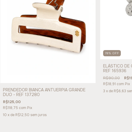
78
%
OFF
ELÁSTICO DE 
REF 165936
R$90,00
R$1
R$18,91
com
Pix
PRENDEDOR BIANCA ANTUERPIA GRANDE
3
x de
R$6,63
se
DUO - REF 137280
R$125,00
R$118,75
com
Pix
10
x de
R$12,50
sem juros